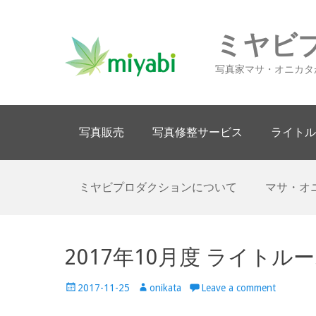
ミヤビ
写真家マサ・オニカタ
Primary Menu
Skip
写真販売
写真修整サービス
ライトル
to
content
Secondary Menu
Skip
ミヤビプロダクションについて
マサ・オ
to
content
2017年10月度 ライト
Posted
Author
2017-11-25
onikata
Leave a comment
on