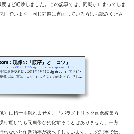
3度ほど経験しました。この記事では、同期が止まってしま
説しています。同じ問題に直面している方はお読みくださ
htroom：現像の「順序」と「コツ」
bi-pr.com/2017/08/04/lightroom-develop-useful-tips
月4日最終更新日：2019年1月13日Lightroom（アドビ・
現像には、実は「コツ」のようなものがあって、それを
ぶ写真の仕上がりが良くなったり、現像の作業効率が上
今回の記事では、その説明に加えて、各パネルの機能を
いきます。① 現像用の各スライダー（つまみ）は最初に
し、何がどう変化するのか確認します。例えば、「基本
「シャドウ」スライダー。これを左右に大きく動かすと
面の暗い部分が明るく（もしくは更に暗...
画像）に指一本触れません。「パラメトリック画像編集方
繰り返しても元画像が劣化することはありません。一方
行わないと作業効率が落ちてしまいます。この記事では、