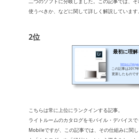
二つのソフトに分岐しました。この記事では、そ
使うべきか、などに関して詳しく解説しています
2位
最初に理解して
https://miy
この記事は2017
更新したものです。今
ジョンのLigh
（例：Lightoo
た、Lightro
m CCと呼ばれ
バージョンが何
はLigh
こちらは常に上位にランクインする記事。
ライトルームのカタログをモバイル・デバイスでも閲
Mobileですが、この記事では、その仕組みに