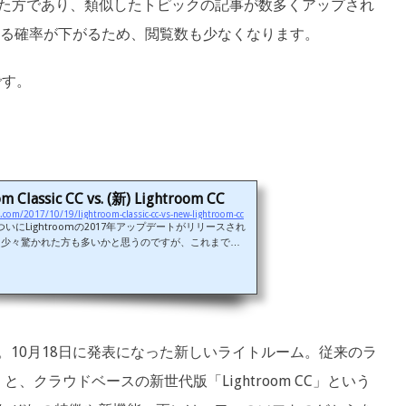
索された方であり、類似したトピックの記事が数多くアップされ
る確率が下がるため、閲覧数も少なくなります。
です。
m Classic CC vs. (新) Lightroom CC
.com/2017/10/19/lightroom-classic-cc-vs-new-lightroom-cc
ついにLightroomの2017年アップデートがリリースされ
少々驚かれた方も多いかと思うのですが、これまでのLi
分岐し、2つの異なったソフトになったのです。（実はちょう
be Maxという、アドビ本社のイベントでこの開発が発表
ですが。）今回正式に発表された2つのソフトはそれぞ
 Classic CCと、Lightroom CCと呼ばれています。正式に
op Lightroom Classic CCと、Adobe Photoshop Light
CCという長い名前です。今回の記事では、早速、以...
10月18日に発表になった新しいライトルーム。従来のラ
 CC」と、クラウドベースの新世代版「Lightroom CC」という