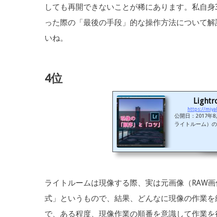
しても再開できないことが稀にあります。私自身
った際の「最後の手段」的な操作方法について解
いね。
4位
Lig
https://miya
公開日：2017年8
ライトルーム）の
知っているとだい
がったりします。
細かく説明して
左右に大きく動か
補正」パネル内の
画
ライトルームは現像する際、実は元画像（RAW
式」というもので、結果、どんなに現像の作業を
で、ある程度、現像作業の順番を意識して作業を