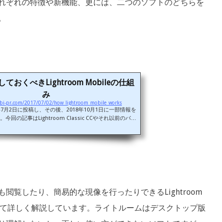
れぞれの特徴や新機能、更には、二つのソフトのどちらを
。
おくべきLightroom Mobileの仕組
み
abi-pr.com/2017/07/02/how_lightroom_mobile_works
年7月2日に投稿し、その後、2018年10月1日に一部情報を
回の記事はLightroom Classic CCやそれ以前のバー
troom CCを対象としています。買い取り版Lightroom
m 5/ Lightroom 6)や、2017年10月18日にリリースされ
omのクラウドベース・バージョン(現在は、これがLightroo
ています）は対象外ですのでご了承ください。ご利用中の
か不明の場合は、以下のページでご確認ください。 今回
troom Mobile（アドビ・ライトルームのモバ...
覧したり、簡易的な現像を行ったりできるLightroom
関して詳しく解説しています。ライトルームはデスクトップ版