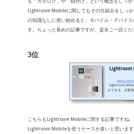
も「カタログ」や「紐付け」という概念をしっか
Lightroom Mobileに関してもその仕組
の知識なしに使い始めると、モバイル・デバイス
す。ちょっと長めの記事ですが、是非ご一読くだ
3位
Lightro
https://miy
Lightroom
ができる、大変便利な
みたいと考えてい
晴らしい機能なの
故に、特有の問題
期が停止し、Li
いう問題を経験し
こちらもLightroom Mobileに関する記事
Lightroom Mobileを使うケースが多い