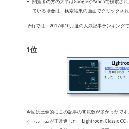
閲覧者の方の大半はGoogleやYahooで検
ている場合は、検索結果の画面でクリックされ
それでは、2017年10月度の人気記事ランキング
1位
Lightroo
https://miyabi-pr
10月18日の夜、
ました。そして、
ghtroomが
ど一年前、Ado
されてはいたの
れ、Lightroom
はAdobe Photosh
room 
今回は圧倒的にこの記事の閲覧数が多かったです。
イトルームが正常進した「Lightroom Classic