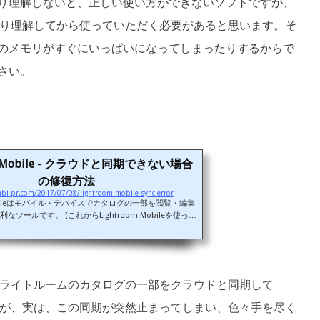
り理解しないと、正しい使い方ができないソフトですが、
みをしっかり理解してから使っていただく必要があると思います。そ
のメモリがすぐにいっぱいになってしまったりするからで
さい。
om Mobile - クラウドと同期できない場合
の修復方法
abi-pr.com/2017/07/08/lightroom-mobile-sync-error
 Mobileはモバイル・デバイスでカタログの一部を閲覧・編集
ツールです。 (これからLightroom Mobileを使って
る方、まずは以下の記事をお読みください。) とても素
ですが、クラウドを介してのみ成り立つもので、それが
がごく稀に発生するようです。私自身、ある時、突然同
ghtroomやパソコンを再起動しても状況が改善しない、と
ました。万が一、このような状況に陥ったら、下記の方
ですね。ライトルームのカタログの一部をクラウドと同期して
法で問題が...
と思いますが、実は、この同期が突然止まってしまい、色々手を尽く