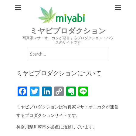
ミヤビプロダクション
写真家マサ・オニカタが運営するプロダクション・ハウ
スのサイトです
Search
for:
ミヤビプロダクションについて
F
T
Li
C
Ev
Li
ac
wi
n
o
er
n
ミヤビプロダクションは写真家マサ・オニカタが運営
e
tt
k
p
n
e
するプロダクションサイトです。
b
er
e
y
ot
神奈川県川崎市を拠点に活動しています。
o
dI
Li
e