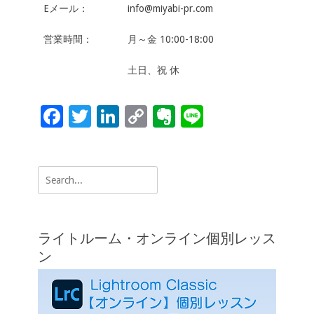
Eメール：
info@miyabi-pr.com
営業時間：
月～金 10:00-18:00
土日、祝 休
F
T
Li
C
Ev
Li
ac
wi
n
o
er
n
e
tt
k
p
n
e
Search
b
er
e
y
ot
for:
o
dI
Li
e
o
n
n
ライトルーム・オンライン個別レッス
k
k
ン