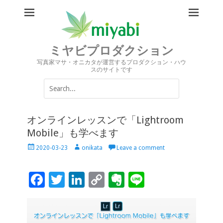
ミヤビプロダクション
写真家マサ・オニカタが運営するプロダクション・ハウ
スのサイトです
Search
for:
オンラインレッスンで「Lightroom
Mobile」も学べます
Posted
Author
2020-03-23
onikata
Leave a comment
on
F
T
Li
C
Ev
Li
ac
wi
n
o
er
n
e
tt
k
p
n
e