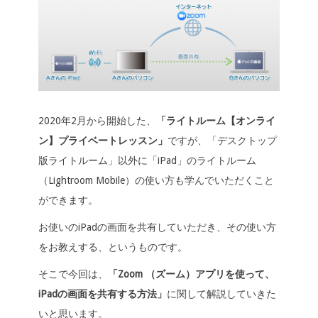
b
er
e
y
ot
o
dI
Li
e
o
n
n
k
k
2020年2月から開始した、
「ライトルーム【オンライ
ン】プライベートレッスン」
ですが、「デスクトップ
版ライトルーム」以外に「iPad」のライトルーム
（Lightroom Mobile）の使い方も学んでいただくこと
ができます。
お使いのiPadの画面を共有していただき、その使い方
をお教えする、というものです。
そこで今回は、
「Zoom （ズーム）アプリを使って、
iPadの画面を共有する方法」
に関して解説していきた
いと思います。