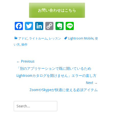
お問い合わせはこちら
F
T
Li
C
Ev
Li
ac
wi
n
o
er
n
Categories
Tags
アドビ
,
ライトルーム
,
レッスン
Lightroom Mobile
,
使
e
tt
k
p
n
e
い方
,
操作
b
er
e
y
ot
o
dI
Li
e
投
← Previous
o
n
n
稿
Previous
「別のアプリケーションで既に開いているため
k
k
ナ
post:
Lightroomカタログを開けません」エラーの直し方
ビ
Next →
ゲ
Next
ZoomやSkypeが快適に使える必須アイテム
ー
post:
シ
Search
ョ
for:
ン