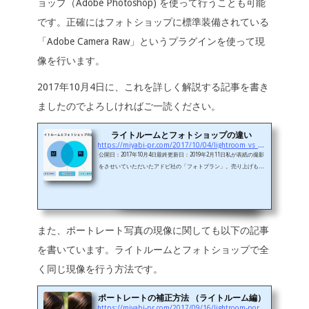
ョップ（Adobe Photoshop) を使って行うことも可能
です。正確にはフォトショップに標準装備されている
「Adobe Camera Raw」というプラグインを使って現
像を行います。
2017年10月4日に、これを詳しく解説する記事を書き
ましたのでよろしければご一読ください。
ライトルームとフォトショップの違い
https://miyabi-pr.com/2017/10/04/lightroom_vs_photoshop
公開日：2017年10月4日最終更新日：2019年2月11日私が表紙の撮影
をさせいていただいたアドビ社の「フォトプラン」。売り上げも大
幅に伸びているようで、お蔭様でそれに伴い、「ライトルーム/ フ
ォトショップ」使い方講座を受講していただく方も順調に増えてい
ます。この「フォトプラン」では月々980円＋税でライトルームとフ
ォトショップがそれぞれ2台のパソコンで使える（同時使用は不可）
のに加え、クラウドを介してスマートフォンやタブレット端末用の
また、ポートレート写真の現像に関しても以下の記事
「ライトルーム・モバイル」というものが使えるようになってい
を書いています。ライトルームとフォトショップで全
て、大変お得だと...
く同じ現像を行う方法です。
ポートレートの補正方法 （ライトルーム編）
https://miyabi-pr.com/2017/09/16/lightroom-portrait-edit