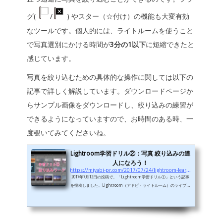
グ(
/
) やスター（☆付け）の機能も大変有効
なツールです。個人的には、ライトルームを使うこと
で写真選別にかける時間が
3分の1以下
に短縮できたと
感じています。
写真を絞り込むための具体的な操作に関しては以下の
記事で詳しく解説しています。ダウンロードページか
らサンプル画像をダウンロードし、絞り込みの練習が
できるようになっていますので、お時間のある時、一
度覗いてみてくださいね。
Lightroom学習ドリル②：写真 絞り込みの達
人になろう！
https://miyabi-pr.com/2017/07/24/lightroom-learning-drills-2
2017年7月12日の投稿で、「Lightroom学習ドリル①」という記事
を投稿しました。Lightroom（アドビ・ライトルーム）のライブラ
リモジュールを使って写真の選別作業を効率よく行うためのレッス
ンで、ダイレクト・キーボード・ショートカットを使いこなして画
面の表示モードを切り替えたり、レーティング（フラグ、★、カラ
ーラベルなどを付けること）を行ったりする、というものでした。