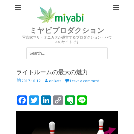
ミヤビプロダクション
写真家マサ・オニカタが運営するプロダクション・ハウ
スのサイトです
Search
for:
ライトルームの最大の魅力
Posted
Author
2017-10-12
onikata
Leave a comment
on
F
T
Li
C
Ev
Li
ac
wi
n
o
er
n
e
tt
k
p
n
e
b
er
e
y
ot