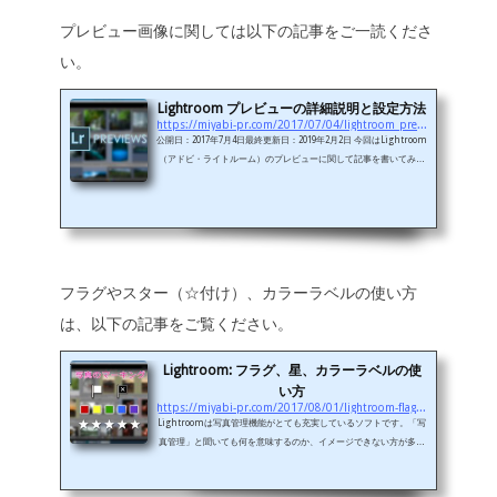
記事にご興味のある方はこちらをご覧ください。 この記事では、あ
プレビュー画像に関しては以下の記事をご一読くださ
くまでも「感覚をつかむ」というのが目的で、どちらかというと、
独立した単独の操...
い。
Lightroom プレビューの詳細説明と設定方法
https://miyabi-pr.com/2017/07/04/lightroom_previews_explained
公開日：2017年7月4日最終更新日：2019年2月2日 今回はLightroom
（アドビ・ライトルーム）のプレビューに関して記事を書いてみた
いと思います。プレビューとは プレビューというのは、Lightroom
に読み込んだ写真をLightroom上で表示するために生成される画像
のことを指します。最近のデジタルカメラは高解像度化が進んでお
り、2000万画素以上が当たり前になってきています。そうなると、
画像のファイルサイズも大きくなり、RAWで20MB、JPEGで5MB、
なんていうことが普通にあります。（もちろん、この数値はカメラ
フラグやスター（☆付け）、カラーラベルの使い方
の仕様や、設...
は、以下の記事をご覧ください。
Lightroom: フラグ、星、カラーラベルの使
い方
https://miyabi-pr.com/2017/08/01/lightroom-flags-stars-color-labels
Lightroomは写真管理機能がとても充実しているソフトです。「写
真管理」と聞いても何を意味するのか、イメージできない方が多い
と思いますが、簡単に言うと、「選別」と「検索」です。例えば、
一度のロケで１０００枚の写真を撮影し、その中からベストな１０