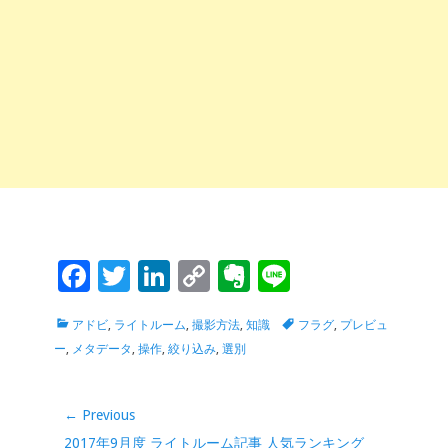
F
T
Li
C
Ev
Li
ac
wi
n
o
er
n
Categories
Tags
アドビ
,
ライトルーム
,
撮影方法
,
知識
フラグ
,
プレビュ
e
tt
k
p
n
e
ー
,
メタデータ
,
操作
,
絞り込み
,
選別
b
er
e
y
ot
o
dI
Li
e
投
← Previous
o
n
n
稿
Previous
2017年9月度 ライトルーム記事 人気ランキング