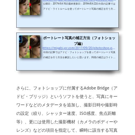
公開日：2017年9月16日最終更新日：2019年8月22日今回の記事では
アドビ・ライトルームを使ってポートレート写真の補正を行う方法
を解説したいと思います。同様の補正は、フォトショップ（Adobe
Photoshop）を使って行うことも可能です。ライトルームをお持ち
でない方はこちらの記事をご覧ください。 大まかな流れは以下のと
おりとなります。 補正ブラシを使って肌を滑らかにする。 補正ブラ
シを使って目もとがくっきり見せる。 スポット修正ブラシを使い、
ポートレート写真の補正方法（フォトショッ
吹き出物や不要なぶつぶつなどを消去する。(adsbygoogle = windo
プ編）
w.adsbygo...
https://miyabi-pr.com/2017/09/20/photoshop-portrait-edit
今回の記事ではアドビ・フォトショップを使ってポートレート写真
の補正を行う方法を解説したいと思います。同様の補正はライトル
ーム（Adobe Lightroom)を使って行うことも可能ですので、ご興
味のある方はこちらの記事をご覧ください。 Photoshopには実に沢
山のポートレート補正方法があるのですが、今回は最も基本的な方
法で、フォトショップに付属のAdobe Camera Raw（カメラ・ロ
ー）というプラグインを使った補正についての説明になります。(ad
さらに、フォトショップに付属するAdobe Bridge（ア
sbygoogle = window.adsbygoogle || ).push({}); 大まかな流れは
以下のとおり...
ドビ・ブリッジ）というソフトを使うと、写真にキー
ワードなどのメタデータを追加し、撮影日時や撮影時
の設定（絞り、シャッター速度、ISO感度、焦点距離
等）、更には使用した撮影機材（カメラのボディーや
レンズ）などの項目を指定して、瞬時に該当する写真