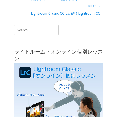
k
k
ナ
post:
Next →
ビ
Next
Lightroom Classic CC vs. (新) Lightroom CC
ゲ
post:
ー
Search
シ
for:
ョ
ン
ライトルーム・オンライン個別レッス
ン