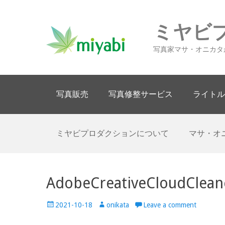
ミヤビ
写真家マサ・オニカタ
Primary Menu
Skip
写真販売
写真修整サービス
ライトル
to
content
Secondary Menu
Skip
ミヤビプロダクションについて
マサ・オ
to
content
AdobeCreativeCloudClea
Posted
Author
2021-10-18
onikata
Leave a comment
on