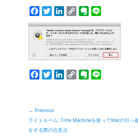
F
T
Li
C
Ev
Li
ac
wi
n
o
er
n
e
tt
k
p
n
e
b
er
e
y
ot
o
dI
Li
e
o
n
n
k
k
F
T
Li
C
Ev
Li
ac
wi
n
o
er
n
e
tt
k
p
n
e
b
er
e
y
ot
投
← Previous
o
dI
Li
e
稿
Previous
ライトルーム: Time Machineを使ってMacの引っ
o
n
n
post:
をする際の注意点
ナ
k
k