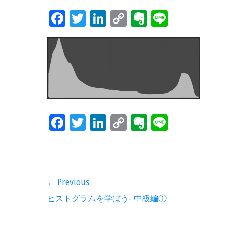
F
T
Li
C
Ev
Li
ac
wi
n
o
er
n
e
tt
k
p
n
e
b
er
e
y
ot
o
dI
Li
e
o
n
n
k
k
F
T
Li
C
Ev
Li
ac
wi
n
o
er
n
e
tt
k
p
n
e
b
er
e
y
ot
投
← Previous
o
dI
Li
e
稿
Previous
ヒストグラムを学ぼう- 中級編①
o
n
n
post:
ナ
k
k