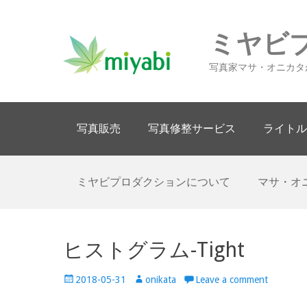
ミヤビ
写真家マサ・オニカタ
Primary Menu
Skip
写真販売
写真修整サービス
ライトル
to
content
Secondary Menu
Skip
ミヤビプロダクションについて
マサ・オ
to
content
ヒストグラム-Tight
Posted
Author
2018-05-31
onikata
Leave a comment
on