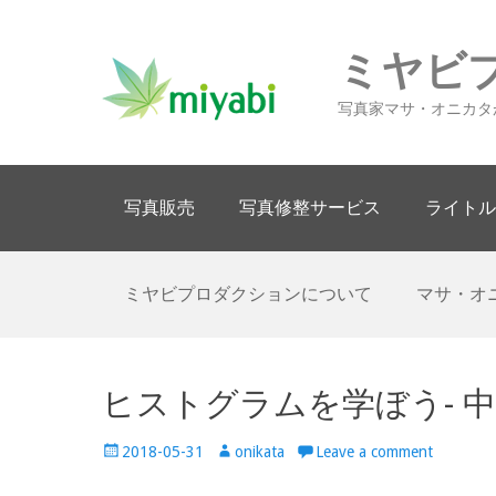
ミヤビ
写真家マサ・オニカタ
Primary Menu
Skip
写真販売
写真修整サービス
ライトル
to
content
Secondary Menu
Skip
ミヤビプロダクションについて
マサ・オ
to
content
ヒストグラムを学ぼう- 
Posted
Author
2018-05-31
onikata
Leave a comment
on