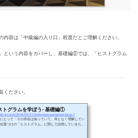
の内容は「中級編の入り口」程度だとご理解ください。
」という内容をカバーし、基礎編②では、「ヒストグラム
覧ください。
ストグラムを学ぼう- 基礎編①
abi-pr.com/2018/05/27/histogram-explained-basic-1
にとって「その存在は知っていて、何となく理解してい
位置づけの「ヒストグラム」に関して説明していきたい
ラのライブビューで撮影時や、撮影後に表示することが
うなグラフのことですね。今回はこのヒストグラムに関