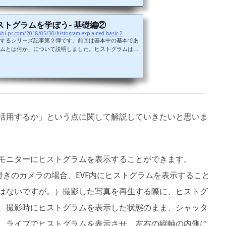
を解説します。 目次 ヒストグラムの定義 ヒストグラム
ムのY軸 写真をヒストグラムに変換 2018年5月30日にヒ
するシリーズ記事の第2弾をアップしましたのでこちらも
ストグラムを学ぼう- 基礎編②
お読みください。2018年5月...
abi-pr.com/2018/05/30/histogram-explained-basic-2
するシリーズ記事第２弾です。前回は基本中の基本であ
ムとは何か」について説明しました。ヒストグラムは写
の分布」である、という話でした。前回の記事をまだお
ずこちらをご覧ください。 2018年5月31日にこちらの
したので併せてお読みください。 さて、今回の記事で
ラムの見方」をしっかりと理解し、「正しい露出（明る
影しましょう」という話をしていきます。 まずは、ヒス
トグラムの見方に関して。ヒ...
活用するか」という点に関して解説していきたいと思いま
モニターにヒストグラムを表示することができます。
付きのカメラの場合、EVF内にヒストグラムを表示すること
はないですが。）撮影した写真を再生する際に、ヒストグ
、撮影時にヒストグラムを表示した状態のまま、シャッタ
、ライブでヒストグラムを表示させ、左右の縦軸の内側に