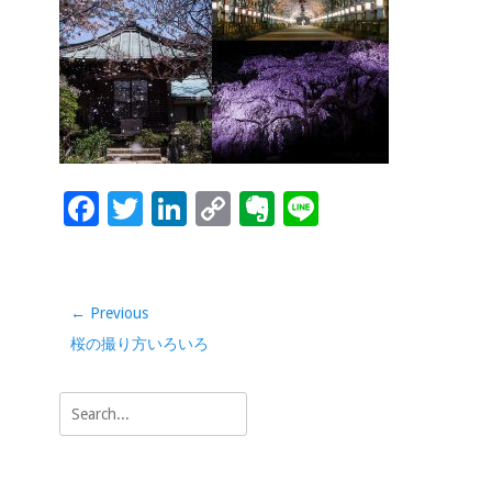
o
dI
Li
e
o
n
n
k
k
F
T
Li
C
Ev
Li
ac
wi
n
o
er
n
e
tt
k
p
n
e
b
er
e
y
ot
投
← Previous
稿
o
dI
Li
e
Previous
桜の撮り方いろいろ
ナ
o
n
n
post:
ビ
Search
k
k
ゲ
for:
ー
シ