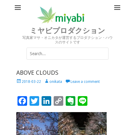
ミヤビプロダクション
写真家マサ・オニカタが運営するプロダクション・ハウ
スのサイトです
Search
for:
ABOVE CLOUDS
Posted
Author
2018-03-22
onikata
Leave a comment
on
F
T
Li
C
Ev
Li
ac
wi
n
o
er
n
e
tt
k
p
n
e
b
er
e
y
ot