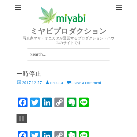
ミヤビプロダクション
写真家マサ・オニカタが運営するプロダクション・ハウ
スのサイトです
Search
for:
一時停止
Posted
Author
2017-12-27
onikata
Leave a comment
on
F
T
Li
C
Ev
Li
ac
wi
n
o
er
n
e
tt
k
p
n
e
b
er
e
y
ot
F
T
Li
C
Ev
Li