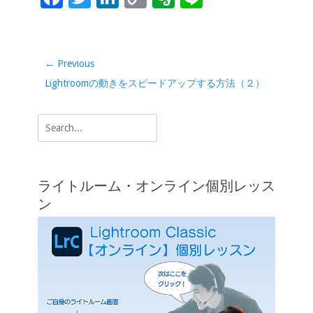
o
dI
Li
e
ac
wi
n
o
er
n
o
n
n
e
tt
k
p
n
e
k
k
b
er
e
y
ot
投
← Previous
稿
o
dI
Li
e
Previous
Lightroomの動きをスピードアップする方法（２）
ナ
o
n
n
post:
ビ
Search
k
k
ゲ
for:
ー
シ
ライトルーム・オンライン個別レッス
ョ
ン
ン