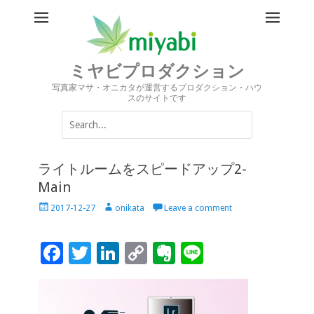
ミヤビプロダクション
写真家マサ・オニカタが運営するプロダクション・ハウ
スのサイトです
Search
for:
ライトルームをスピードアップ2-
Main
Posted
Author
2017-12-27
onikata
Leave a comment
on
F
T
Li
C
Ev
Li
ac
wi
n
o
er
n
e
tt
k
p
n
e