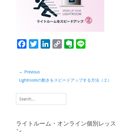
b
er
e
y
ot
o
dI
Li
e
o
n
n
k
k
F
T
Li
C
Ev
Li
ac
wi
n
o
er
n
e
tt
k
p
n
e
b
er
e
y
ot
投
← Previous
稿
o
dI
Li
e
Previous
Lightroomの動きをスピードアップする方法（２）
ナ
o
n
n
post:
ビ
Search
k
k
ゲ
for:
ー
シ
ライトルーム・オンライン個別レッス
ョ
ン