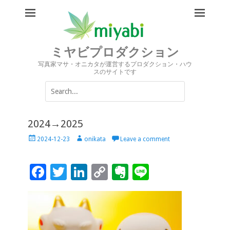
ミヤビプロダクション
写真家マサ・オニカタが運営するプロダクション・ハウ
スのサイトです
Search
for:
2024→2025
Posted
Author
2024-12-23
onikata
Leave a comment
on
F
T
Li
C
Ev
Li
ac
wi
n
o
er
n
e
tt
k
p
n
e
b
er
e
y
ot