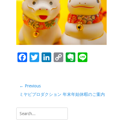
o
dI
Li
e
o
n
n
k
k
F
T
Li
C
Ev
Li
ac
wi
n
o
er
n
e
tt
k
p
n
e
b
er
e
y
ot
投
← Previous
稿
o
dI
Li
e
Previous
ミヤビプロダクション 年末年始休暇のご案内
ナ
o
n
n
post:
ビ
Search
k
k
ゲ
for:
ー
シ