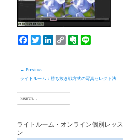
o
dI
Li
e
o
n
n
k
k
F
T
Li
C
Ev
Li
ac
wi
n
o
er
n
e
tt
k
p
n
e
b
er
e
y
ot
投
← Previous
稿
o
dI
Li
e
Previous
ライトルーム：勝ち抜き戦方式の写真セレクト法
ナ
o
n
n
post:
ビ
Search
k
k
ゲ
for:
ー
シ
ライトルーム・オンライン個別レッス
ョ
ン
ン