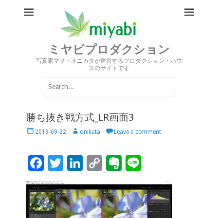
ミヤビプロダクション
写真家マサ・オニカタが運営するプロダクション・ハウ
スのサイトです
Search
for:
勝ち抜き戦方式_LR画面3
Posted
Author
2019-09-22
onikata
Leave a comment
on
F
T
Li
C
Ev
Li
ac
wi
n
o
er
n
e
tt
k
p
n
e
b
er
e
y
ot