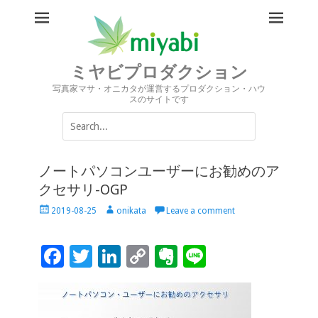
ミヤビプロダクション
写真家マサ・オニカタが運営するプロダクション・ハウ
スのサイトです
Search
for:
ノートパソコンユーザーにお勧めのア
クセサリ-OGP
Posted
Author
2019-08-25
onikata
Leave a comment
on
F
T
Li
C
Ev
Li
ac
wi
n
o
er
n
e
tt
k
p
n
e