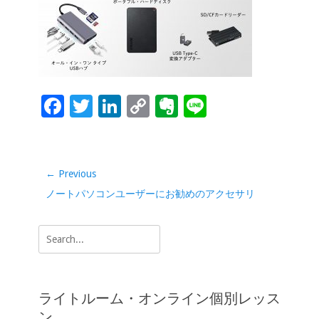
b
er
e
y
ot
o
dI
Li
e
o
n
n
k
k
F
T
Li
C
Ev
Li
ac
wi
n
o
er
n
e
tt
k
p
n
e
b
er
e
y
ot
投
← Previous
稿
o
dI
Li
e
Previous
ノートパソコンユーザーにお勧めのアクセサリ
ナ
o
n
n
post:
ビ
Search
k
k
ゲ
for:
ー
シ
ライトルーム・オンライン個別レッス
ョ
ン