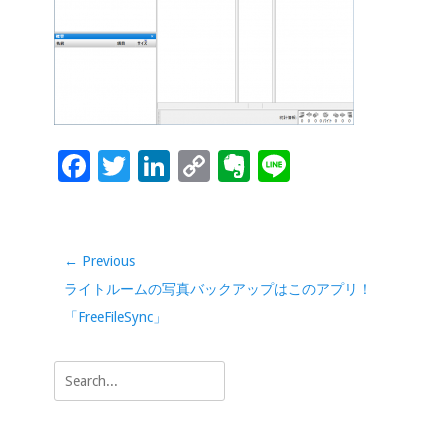
o
dI
Li
e
o
n
n
k
k
F
T
Li
C
Ev
Li
ac
wi
n
o
er
n
e
tt
k
p
n
e
b
er
e
y
ot
投
← Previous
稿
o
dI
Li
e
Previous
ライトルームの写真バックアップはこのアプリ！
ナ
o
n
n
post:
「FreeFileSync」
ビ
k
k
ゲ
Search
ー
for:
シ
ョ