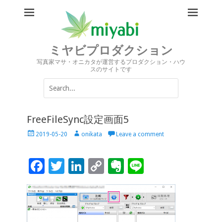
ミヤビプロダクション
写真家マサ・オニカタが運営するプロダクション・ハウ
スのサイトです
Search
for:
FreeFileSync設定画面5
Posted
Author
2019-05-20
onikata
Leave a comment
on
F
T
Li
C
Ev
Li
ac
wi
n
o
er
n
e
tt
k
p
n
e
b
er
e
y
ot