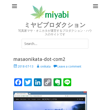
ミヤビプロダクション
写真家マサ・オニカタが運営するプロダクション・ハウ
スのサイトです
Search
for:
masaonikata-dot-com2
Posted
Author
2018-07-13
onikata
Leave a comment
on
F
T
Li
C
Ev
Li
ac
wi
n
o
er
n
e
tt
k
p
n
e
b
er
e
y
ot