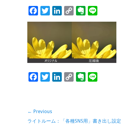
F
T
Li
C
Ev
Li
ac
wi
n
o
er
n
e
tt
k
p
n
e
b
er
e
y
ot
o
dI
Li
e
o
n
n
k
k
F
T
Li
C
Ev
Li
ac
wi
n
o
er
n
e
tt
k
p
n
e
b
er
e
y
ot
投
← Previous
o
dI
Li
e
稿
Previous
ライトルーム：「各種SNS用」書き出し設定
o
n
n
post: