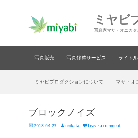
ミヤビ
写真家マサ・オニカタ
Primary Menu
Skip
写真販売
写真修整サービス
ライトル
to
content
Secondary Menu
Skip
ミヤビプロダクションについて
マサ・オ
to
content
ブロックノイズ
Posted
Author
2018-04-23
onikata
Leave a comment
on