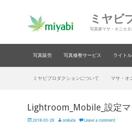
ミヤビ
写真家マサ・オニカタ
Primary Menu
Skip
写真販売
写真修整サービス
ライトル
to
content
Secondary Menu
Skip
ミヤビプロダクションについて
マサ・オ
to
content
Lightroom_Mobile_設定マ
Posted
Author
2018-03-28
onikata
Leave a comment
on