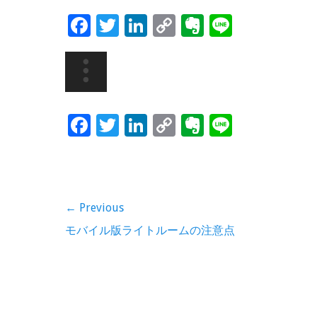
F
T
Li
C
Ev
Li
ac
wi
n
o
er
n
e
tt
k
p
n
e
b
er
e
y
ot
o
dI
Li
e
F
T
Li
C
Ev
Li
o
n
n
ac
wi
n
o
er
n
k
k
e
tt
k
p
n
e
b
er
e
y
ot
投
← Previous
o
dI
Li
e
稿
Previous
モバイル版ライトルームの注意点
o
n
n
post:
ナ
k
k
ビ
ゲ