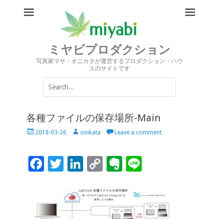
ミヤビプロダクション
写真家マサ・オニカタが運営するプロダクション・ハウ
スのサイトです
Search
for:
各種ファイルの保存場所-Main
Posted
Author
2018-03-26
onikata
Leave a comment
on
F
T
Li
C
Ev
Li
ac
wi
n
o
er
n
e
tt
k
p
n
e
b
er
e
y
ot