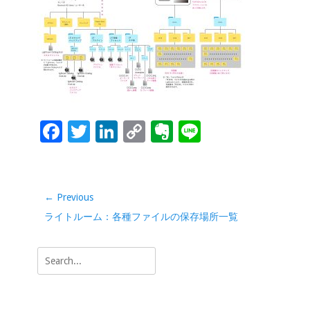
o
dI
Li
e
o
n
n
k
k
F
T
Li
C
Ev
Li
ac
wi
n
o
er
n
e
tt
k
p
n
e
b
er
e
y
ot
投
← Previous
稿
o
dI
Li
e
Previous
ライトルーム：各種ファイルの保存場所一覧
ナ
o
n
n
post:
ビ
Search
k
k
ゲ
for:
ー
シ