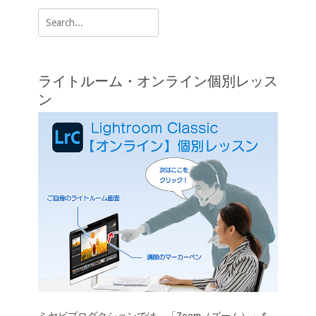
k
k
ゲ
Search
ー
for:
シ
ョ
ライトルーム・オンライン個別レッス
ン
ン