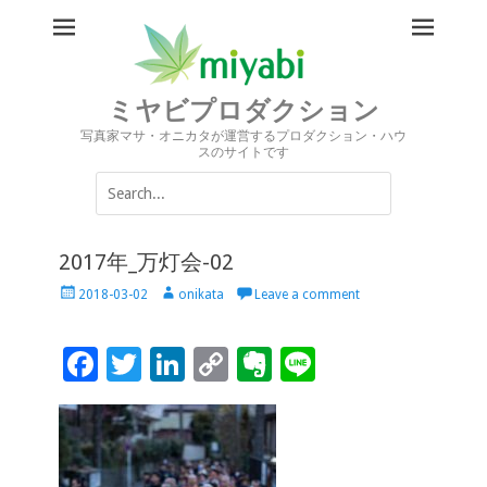
ミヤビプロダクション
写真家マサ・オニカタが運営するプロダクション・ハウ
スのサイトです
Search
for:
2017年_万灯会-02
Posted
Author
2018-03-02
onikata
Leave a comment
on
F
T
Li
C
Ev
Li
ac
wi
n
o
er
n
e
tt
k
p
n
e
b
er
e
y
ot