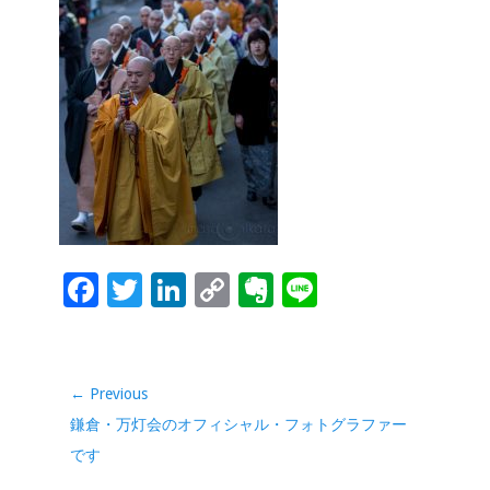
o
dI
Li
e
o
n
n
k
k
F
T
Li
C
Ev
Li
ac
wi
n
o
er
n
e
tt
k
p
n
e
b
er
e
y
ot
投
← Previous
稿
o
dI
Li
e
Previous
鎌倉・万灯会のオフィシャル・フォトグラファー
ナ
o
n
n
post:
です
ビ