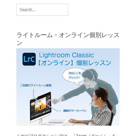
k
k
ゲ
Search
ー
for:
シ
ョ
ライトルーム・オンライン個別レッス
ン
ン