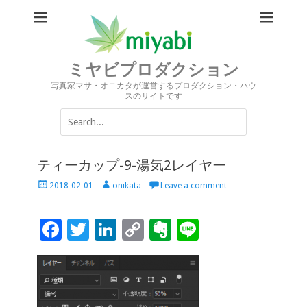
ミヤビプロダクション
写真家マサ・オニカタが運営するプロダクション・ハウ
スのサイトです
Search
for:
ティーカップ-9-湯気2レイヤー
Posted
Author
2018-02-01
onikata
Leave a comment
on
F
T
Li
C
Ev
Li
ac
wi
n
o
er
n
e
tt
k
p
n
e
b
er
e
y
ot