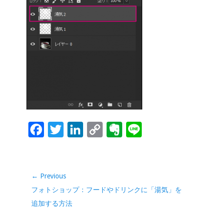
o
dI
Li
e
o
n
n
k
k
F
T
Li
C
Ev
Li
ac
wi
n
o
er
n
e
tt
k
p
n
e
b
er
e
y
ot
投
← Previous
稿
o
dI
Li
e
Previous
フォトショップ：フードやドリンクに「湯気」を
ナ
o
n
n
post:
追加する方法
ビ