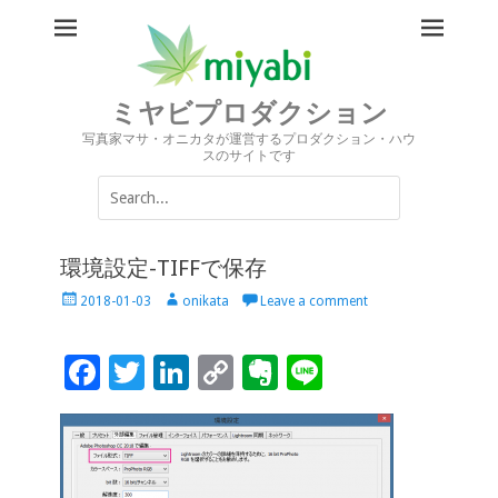
ミヤビプロダクション
写真家マサ・オニカタが運営するプロダクション・ハウ
スのサイトです
Search
for:
環境設定-TIFFで保存
Posted
Author
2018-01-03
onikata
Leave a comment
on
F
T
Li
C
Ev
Li
ac
wi
n
o
er
n
e
tt
k
p
n
e
b
er
e
y
ot