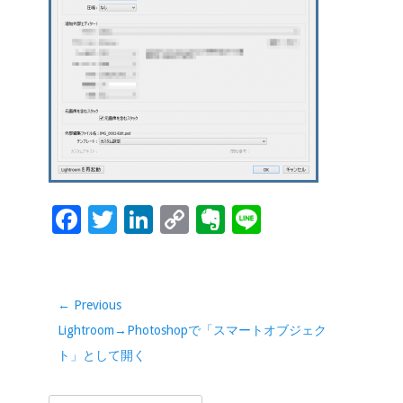
o
dI
Li
e
o
n
n
k
k
F
T
Li
C
Ev
Li
ac
wi
n
o
er
n
e
tt
k
p
n
e
b
er
e
y
ot
投
← Previous
稿
o
dI
Li
e
Previous
Lightroom→Photoshopで「スマートオブジェク
ナ
o
n
n
post:
ト」として開く
ビ
k
k
ゲ