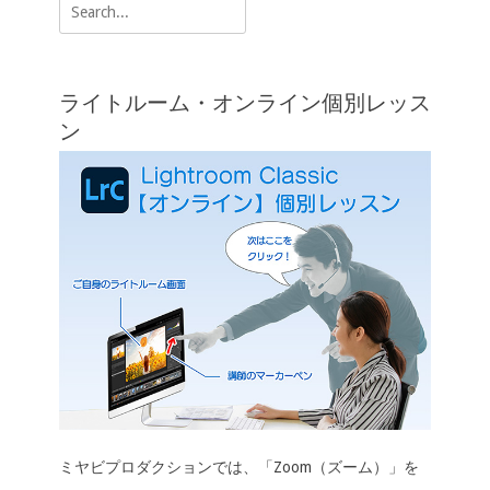
Search
ー
for:
シ
ョ
ライトルーム・オンライン個別レッス
ン
ン
ミヤビプロダクションでは、「Zoom（ズーム）」を