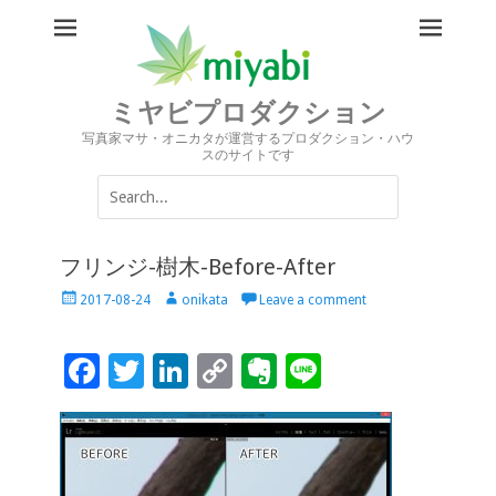
ミヤビプロダクション
写真家マサ・オニカタが運営するプロダクション・ハウ
スのサイトです
Search
for:
フリンジ-樹木-Before-After
Posted
Author
2017-08-24
onikata
Leave a comment
on
F
T
Li
C
Ev
Li
ac
wi
n
o
er
n
e
tt
k
p
n
e
b
er
e
y
ot