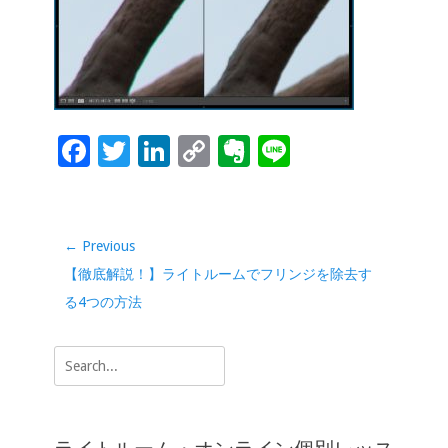
o
dI
Li
e
o
n
n
k
k
F
T
Li
C
Ev
Li
ac
wi
n
o
er
n
e
tt
k
p
n
e
b
er
e
y
ot
投
← Previous
稿
o
dI
Li
e
Previous
【徹底解説！】ライトルームでフリンジを除去す
ナ
o
n
n
post:
る4つの方法
ビ
k
k
ゲ
Search
ー
for:
シ
ョ