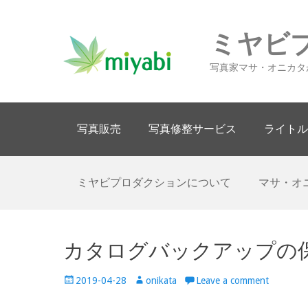
ミヤビ
写真家マサ・オニカタ
Primary Menu
Skip
写真販売
写真修整サービス
ライトル
to
content
Secondary Menu
Skip
ミヤビプロダクションについて
マサ・オ
to
content
カタログバックアップの保存
Posted
Author
2019-04-28
onikata
Leave a comment
on