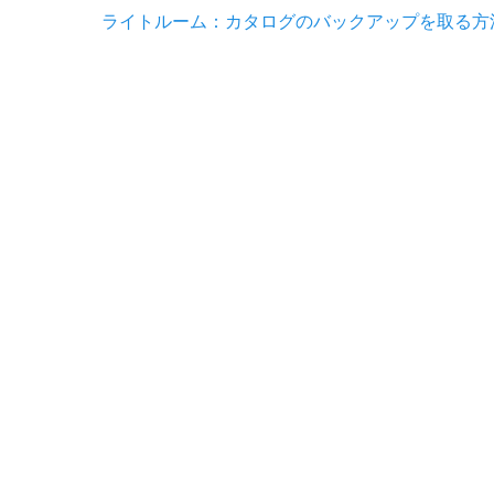
稿
Previous
ライトルーム：カタログのバックアップを取る方
o
n
n
post:
ナ
k
k
ビ
ゲ
ー
シ
ョ
ン