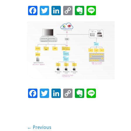
F
T
Li
C
Ev
Li
ac
wi
n
o
er
n
e
tt
k
p
n
e
b
er
e
y
ot
o
dI
Li
e
o
n
n
k
k
F
T
Li
C
Ev
Li
ac
wi
n
o
er
n
e
tt
k
p
n
e
b
er
e
y
ot
投
← Previous
o
dI
Li
e