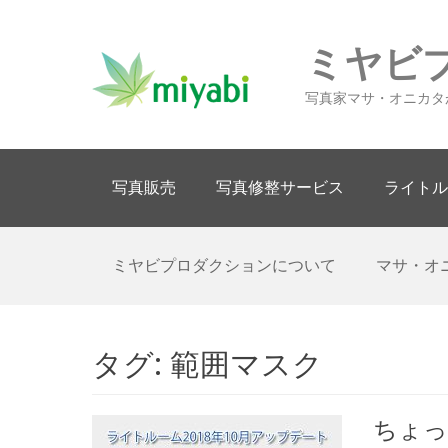
ミヤビ
写真家マサ・オニカタ
Primary Menu
Skip
写真販売
写真修整サービス
ライトル
to
content
Secondary Menu
Skip
ミヤビプロダクションについて
マサ・オ
to
content
タグ:
範囲マスク
ちょっ