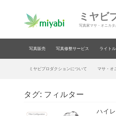
ミヤビ
写真家マサ・オニカタ
Primary Menu
Skip
写真販売
写真修整サービス
ライトル
to
content
Secondary Menu
Skip
ミヤビプロダクションについて
マサ・オ
to
content
タグ:
フィルター
ハイレ