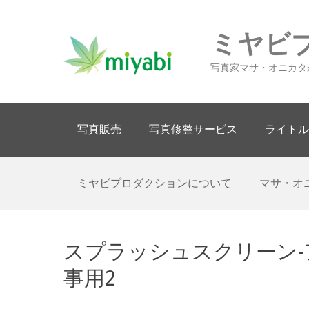
ミヤビ
写真家マサ・オニカタ
Primary Menu
Skip
写真販売
写真修整サービス
ライトル
to
content
Secondary Menu
Skip
ミヤビプロダクションについて
マサ・オ
to
content
スプラッシュスクリーン-
事用2