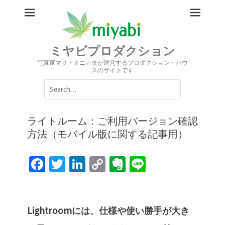
ミヤビプロダクション
写真家マサ・オニカタが運営するプロダクション・ハウ
スのサイトです
Search
for:
ライトルーム：ご利用バージョン確認
方法（モバイル版に関する記事用）
F
T
Li
C
Ev
Li
ac
wi
n
o
er
n
e
tt
k
p
n
e
b
er
e
y
ot
Lightroomには、仕様や使い勝手が大き