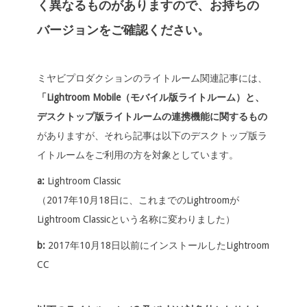
o
dI
Li
e
く異なるものがありますので、お持ちの
o
n
n
バージョンをご確認ください。
k
k
ミヤビプロダクションのライトルーム関連記事には、
「Lightroom Mobile（モバイル版ライトルーム）と、
デスクトップ版ライトルームの連携機能に関するもの
がありますが、それら記事は以下のデスクトップ版ラ
イトルームをご利用の方を対象としています。
a:
Lightroom Classic
（2017年10月18日に、これまでのLightroomが
Lightroom Classicという名称に変わりました）
b:
2017年10月18日以前にインストールしたLightroom
CC