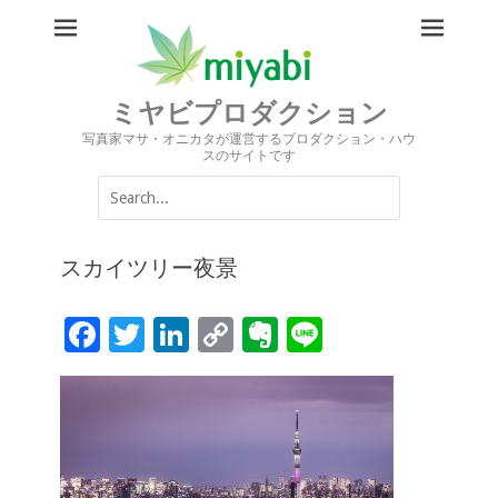
ミヤビプロダクション
写真家マサ・オニカタが運営するプロダクション・ハウ
スのサイトです
Search
for:
スカイツリー夜景
F
T
Li
C
Ev
Li
ac
wi
n
o
er
n
e
tt
k
p
n
e
b
er
e
y
ot
o
dI
Li
e