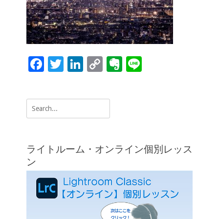
o
n
n
k
k
F
T
Li
C
Ev
Li
ac
wi
n
o
er
n
e
tt
k
p
n
e
Search
b
er
e
y
ot
for:
o
dI
Li
e
o
n
n
ライトルーム・オンライン個別レッス
k
k
ン