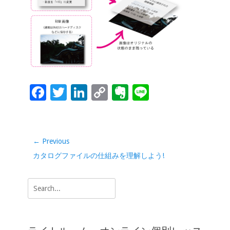
o
dI
Li
e
o
n
n
k
k
F
T
Li
C
Ev
Li
ac
wi
n
o
er
n
e
tt
k
p
n
e
b
er
e
y
ot
投
← Previous
稿
o
dI
Li
e
Previous
カタログファイルの仕組みを理解しよう!
ナ
o
n
n
post:
ビ
Search
k
k
ゲ
for:
ー
シ