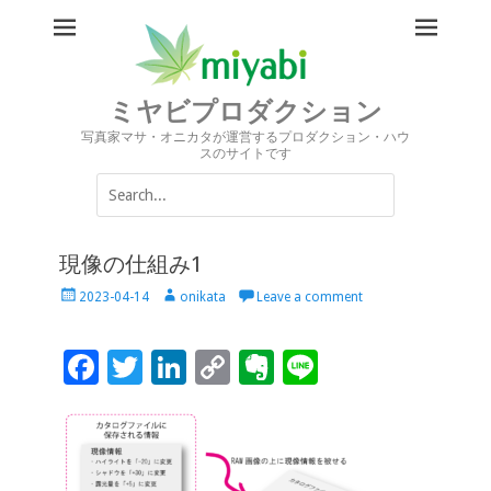
ミヤビプロダクション
写真家マサ・オニカタが運営するプロダクション・ハウ
スのサイトです
Search
for:
現像の仕組み1
Posted
Author
2023-04-14
onikata
Leave a comment
on
F
T
Li
C
Ev
Li
ac
wi
n
o
er
n
e
tt
k
p
n
e
b
er
e
y
ot