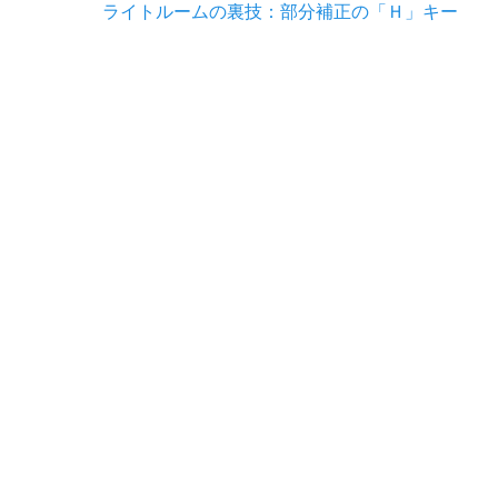
稿
Previous
ライトルームの裏技：部分補正の「Ｈ」キー
o
n
n
post:
ナ
k
k
ビ
ゲ
ー
シ
ョ
ン