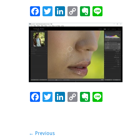
F
T
Li
C
Ev
Li
ac
wi
n
o
er
n
e
tt
k
p
n
e
b
er
e
y
ot
o
dI
Li
e
o
n
n
k
k
F
T
Li
C
Ev
Li
ac
wi
n
o
er
n
e
tt
k
p
n
e
b
er
e
y
ot
投
← Previous
o
dI
Li
e