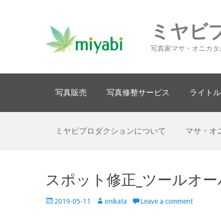
ミヤビ
写真家マサ・オニカタ
Primary Menu
Skip
写真販売
写真修整サービス
ライトル
to
content
Secondary Menu
Skip
ミヤビプロダクションについて
マサ・オ
to
content
スポット修正_ツールオー
Posted
Author
2019-05-11
onikata
Leave a comment
on