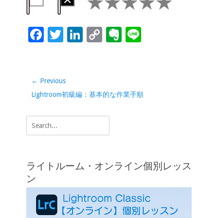
o
dI
Li
e
o
n
n
F
T
Li
C
Ev
Li
k
k
ac
wi
n
o
er
n
e
tt
k
p
n
e
b
er
e
y
ot
投
← Previous
稿
o
dI
Li
e
Previous
Lightroom初級編：基本的な作業手順
ナ
o
n
n
post:
ビ
Search
k
k
ゲ
for:
ー
シ
ライトルーム・オンライン個別レッス
ョ
ン
ン