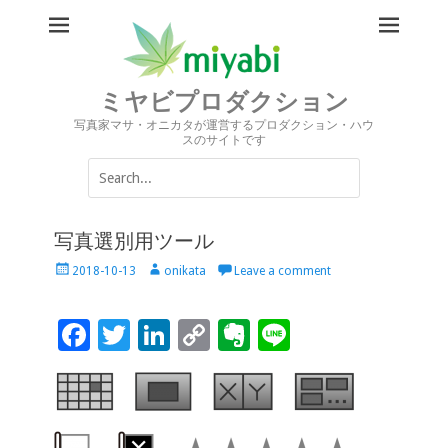
ミヤビプロダクション
写真家マサ・オニカタが運営するプロダクション・ハウ
スのサイトです
Search
for:
写真選別用ツール
Posted
Author
2018-10-13
onikata
Leave a comment
on
F
T
Li
C
Ev
Li
ac
wi
n
o
er
n
e
tt
k
p
n
e
b
er
e
y
ot