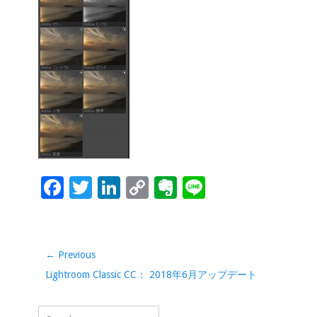
o
dI
Li
e
o
n
n
k
k
F
T
Li
C
Ev
Li
ac
wi
n
o
er
n
e
tt
k
p
n
e
b
er
e
y
ot
投
← Previous
稿
o
dI
Li
e
Previous
Lightroom Classic CC： 2018年6月アップデート
ナ
o
n
n
post:
ビ
Search