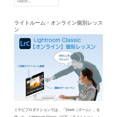
k
k
ゲ
for:
ー
シ
ライトルーム・オンライン個別レッス
ョ
ン
ン
ミヤビプロダクションでは、「Zoom（ズーム）」を