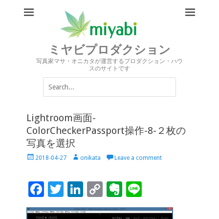
ミヤビプロダクション
写真家マサ・オニカタが運営するプロダクション・ハウ
スのサイトです
Search
for:
Lightroom画面-
ColorCheckerPassport操作-8-２枚の
写真を選択
Posted
Author
2018-04-27
onikata
Leave a comment
on
F
T
Li
C
Ev
Li
ac
wi
n
o
er
n