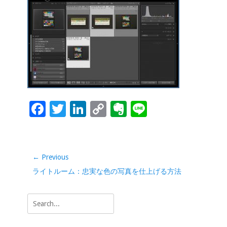
e
tt
k
p
n
e
b
er
e
y
ot
o
dI
Li
e
o
n
n
k
k
F
T
Li
C
Ev
Li
ac
wi
n
o
er
n
e
tt
k
p
n
e
b
er
e
y
ot
投
← Previous
稿
o
dI
Li
e
Previous
ライトルーム：忠実な色の写真を仕上げる方法
ナ
o
n
n
post:
ビ
Search
k
k
ゲ
for:
ー