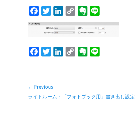
F
T
Li
C
Ev
Li
ac
wi
n
o
er
n
e
tt
k
p
n
e
b
er
e
y
ot
o
dI
Li
e
F
T
Li
C
Ev
Li
o
n
n
ac
wi
n
o
er
n
k
k
e
tt
k
p
n
e
b
er
e
y
ot
投
← Previous
o
dI
Li
e
稿
Previous
ライトルーム：「フォトブック用」書き出し設定
o
n
n
post:
ナ
k
k
ビ
ゲ