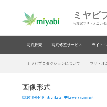
ミヤビ
写真家マサ・オニカタ
Primary Menu
Skip
写真販売
写真修整サービス
ライトル
to
content
Secondary Menu
Skip
ミヤビプロダクションについて
マサ・オ
to
content
画像形式
Posted
Author
2018-04-19
onikata
Leave a comment
on