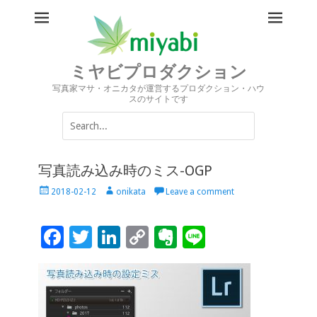
ミヤビプロダクション
写真家マサ・オニカタが運営するプロダクション・ハウ
スのサイトです
Search
for:
写真読み込み時のミス-OGP
Posted
Author
2018-02-12
onikata
Leave a comment
on
F
T
Li
C
Ev
Li
ac
wi
n
o
er
n
e
tt
k
p
n
e
b
er
e
y
ot