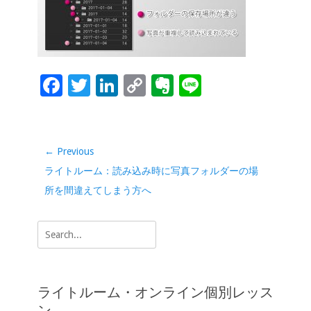
o
dI
Li
e
o
n
n
k
k
F
T
Li
C
Ev
Li
ac
wi
n
o
er
n
e
tt
k
p
n
e
b
er
e
y
ot
投
← Previous
稿
o
dI
Li
e
Previous
ライトルーム：読み込み時に写真フォルダーの場
ナ
o
n
n
post:
所を間違えてしまう方へ
ビ
k
k
ゲ
Search
ー
for:
シ
ョ
ライトルーム・オンライン個別レッス
ン
ン