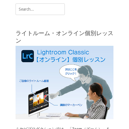
k
k
ゲ
Search
ー
for:
シ
ョ
ライトルーム・オンライン個別レッス
ン
ン