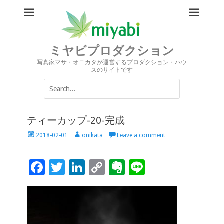
ミヤビプロダクション
写真家マサ・オニカタが運営するプロダクション・ハウ
スのサイトです
Search
for:
ティーカップ-20-完成
Posted
Author
2018-02-01
onikata
Leave a comment
on
F
T
Li
C
Ev
Li
ac
wi
n
o
er
n
e
tt
k
p
n
e
b
er
e
y
ot