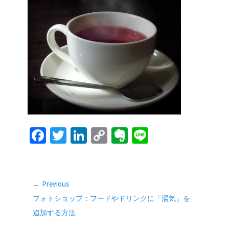
o
dI
Li
e
o
n
n
k
k
F
T
Li
C
Ev
Li
ac
wi
n
o
er
n
e
tt
k
p
n
e
b
er
e
y
ot
投
← Previous
稿
o
dI
Li
e
Previous
フォトショップ：フードやドリンクに「湯気」を
ナ
o
n
n
post:
追加する方法
ビ