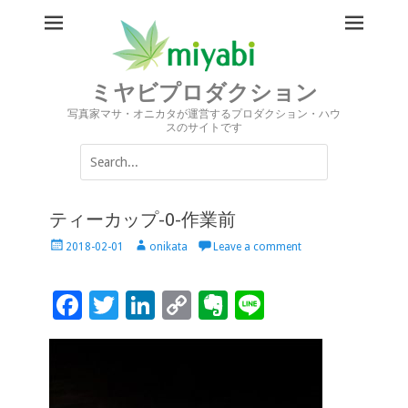
ミヤビプロダクション
写真家マサ・オニカタが運営するプロダクション・ハウ
スのサイトです
Search
for:
ティーカップ-0-作業前
Posted
Author
2018-02-01
onikata
Leave a comment
on
F
T
Li
C
Ev
Li
ac
wi
n
o
er
n
e
tt
k
p
n
e
b
er
e
y
ot