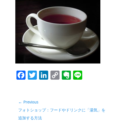
o
dI
Li
e
o
n
n
k
k
F
T
Li
C
Ev
Li
ac
wi
n
o
er
n
e
tt
k
p
n
e
b
er
e
y
ot
投
← Previous
稿
o
dI
Li
e
Previous
フォトショップ：フードやドリンクに「湯気」を
ナ
o
n
n
post:
追加する方法
ビ