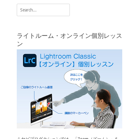
k
k
ゲ
Search
ー
for:
シ
ョ
ライトルーム・オンライン個別レッス
ン
ン