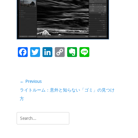
b
er
e
y
ot
o
dI
Li
e
o
n
n
k
k
F
T
Li
C
Ev
Li
ac
wi
n
o
er
n
e
tt
k
p
n
e
b
er
e
y
ot
投
← Previous
稿
o
dI
Li
e
Previous
ライトルーム：意外と知らない「ゴミ」の見つけ
ナ
o
n
n
post:
方
ビ
k
k
ゲ
Search
ー
for:
シ
ョ