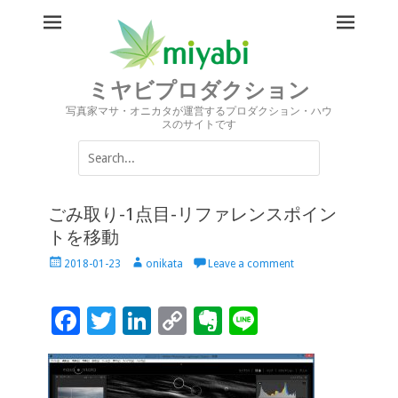
ミヤビプロダクション
写真家マサ・オニカタが運営するプロダクション・ハウ
スのサイトです
Search
for:
ごみ取り-1点目-リファレンスポイン
トを移動
Posted
Author
2018-01-23
onikata
Leave a comment
on
F
T
Li
C
Ev
Li
ac
wi
n
o
er
n
e
tt
k
p
n
e