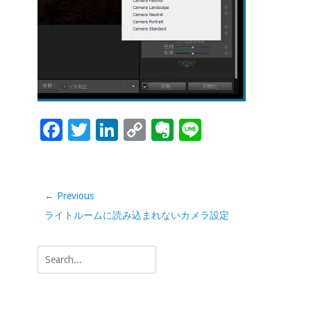
o
dI
Li
e
o
n
n
k
k
F
T
Li
C
Ev
Li
ac
wi
n
o
er
n
e
tt
k
p
n
e
b
er
e
y
ot
投
← Previous
稿
o
dI
Li
e
Previous
ライトルームに読み込まれないカメラ設定
ナ
o
n
n
post:
ビ
Search
k
k
ゲ
for:
ー
シ