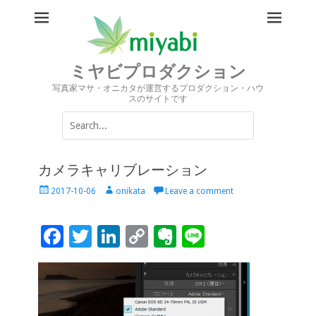
ミヤビプロダクション
写真家マサ・オニカタが運営するプロダクション・ハウ
スのサイトです
Search
for:
カメラキャリブレーション
Posted
Author
2017-10-06
onikata
Leave a comment
on
F
T
Li
C
Ev
Li
ac
wi
n
o
er
n
e
tt
k
p
n
e
b
er
e
y
ot