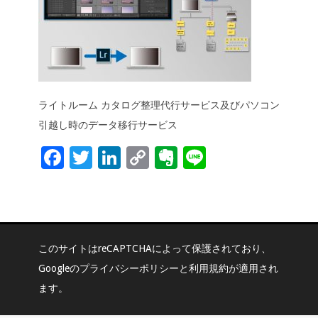
o
n
n
k
k
ライトルーム カタログ整理代行サービス及びパソコン
引越し時のデータ移行サービス
F
T
Li
C
Ev
Li
ac
wi
n
o
er
n
e
tt
k
p
n
e
b
er
e
y
ot
o
dI
Li
e
このサイトはreCAPTCHAによって保護されており、
o
n
n
Googleの
プライバシーポリシー
と
利用規約
が適用され
k
k
ます。